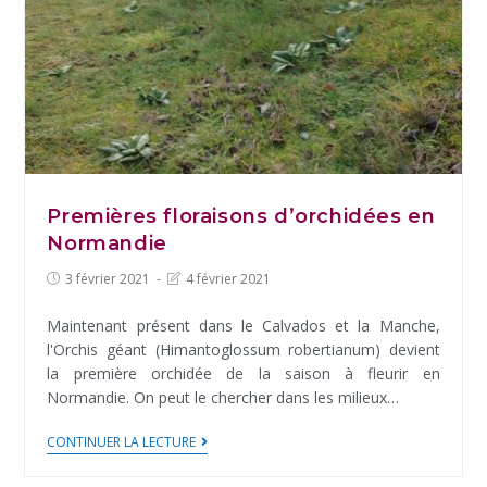
hiver
Premières floraisons d’orchidées en
Normandie
Post
Post
3 février 2021
4 février 2021
published:
last
modified:
Maintenant présent dans le Calvados et la Manche,
l'Orchis géant (Himantoglossum robertianum) devient
la première orchidée de la saison à fleurir en
Normandie. On peut le chercher dans les milieux…
Premières
CONTINUER LA LECTURE
floraisons