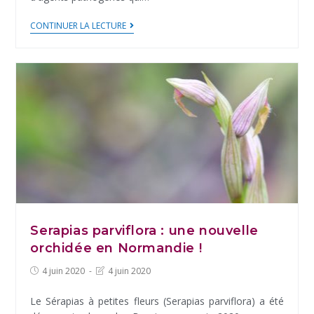
des
CONTINUER LA LECTURE
Citoyens
et
des
TIQUEs
Serapias parviflora : une nouvelle
orchidée en Normandie !
Post
Post
4 juin 2020
4 juin 2020
published:
last
modified:
Le Sérapias à petites fleurs (Serapias parviflora) a été