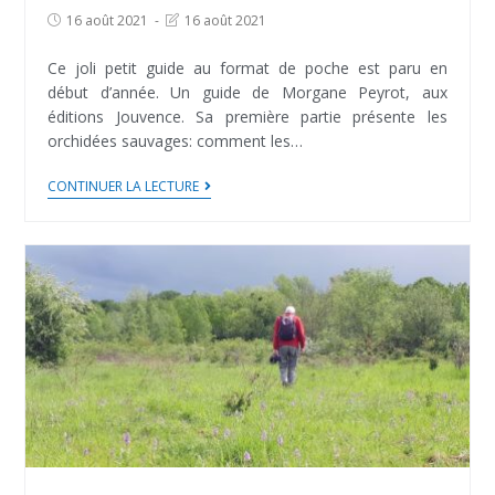
Post
Post
16 août 2021
16 août 2021
published:
last
modified:
Ce joli petit guide au format de poche est paru en
début d’année. Un guide de Morgane Peyrot, aux
éditions Jouvence. Sa première partie présente les
orchidées sauvages: comment les…
Des
CONTINUER LA LECTURE
orchidées
sauvages
dans
mon
jardin