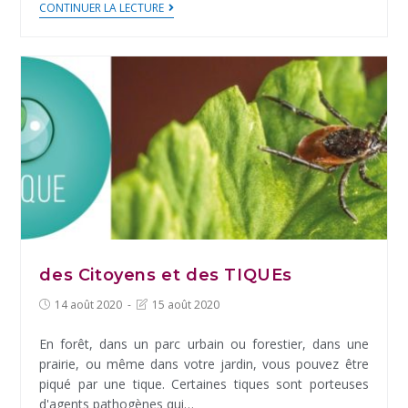
Dernières
CONTINUER LA LECTURE
orchidées
normandes
!
des Citoyens et des TIQUEs
Post
Post
14 août 2020
15 août 2020
published:
last
modified:
En forêt, dans un parc urbain ou forestier, dans une
prairie, ou même dans votre jardin, vous pouvez être
piqué par une tique. Certaines tiques sont porteuses
d'agents pathogènes qui…