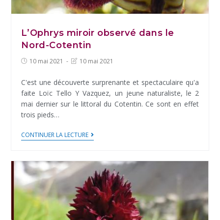
L’Ophrys miroir observé dans le
Nord-Cotentin
Post
Post
10 mai 2021
10 mai 2021
published:
last
modified:
C'est une découverte surprenante et spectaculaire qu'a
faite Loïc Tello Y Vazquez, un jeune naturaliste, le 2
mai dernier sur le littoral du Cotentin. Ce sont en effet
trois pieds…
L’Ophrys
CONTINUER LA LECTURE
miroir
observé
dans
le
Nord-
Cotentin