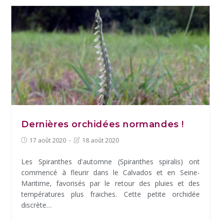
d’orchidées
en
Normandie
Dernières orchidées normandes !
Post
Post
17 août 2020
18 août 2020
published:
last
modified:
Les Spiranthes d'automne (Spiranthes spiralis) ont
commencé à fleurir dans le Calvados et en Seine-
Maritime, favorisés par le retour des pluies et des
températures plus fraiches. Cette petite orchidée
discrète…