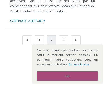
découvert dans le Bessin en mai 2020 par un
correspondant du Conservatoire Botanique National de
Brest, Nicolas Girard. Dans le cadre…
Serapias
CONTINUER LA LECTURE
parviflora
:
une
1
2
3
Go to the previous page
Go to the next page
nouvelle
orchidée
Ce site utilise des cookies pour vous
offrir le meilleur service possible. En
en
continuant votre navigation, vous en
Normandie
acceptez l'utilisation.
En savoir plus
!
OK