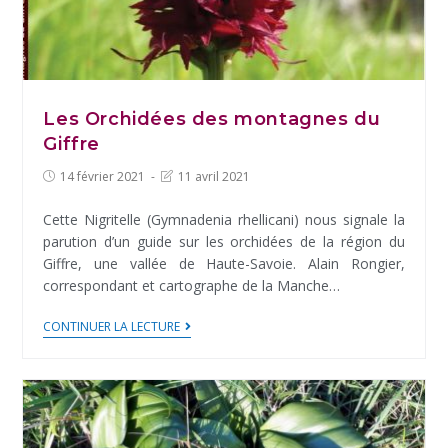
Les Orchidées des montagnes du
Giffre
Post
Post
14 février 2021
11 avril 2021
published:
last
modified:
Cette Nigritelle (Gymnadenia rhellicani) nous signale la
parution d’un guide sur les orchidées de la région du
Giffre, une vallée de Haute-Savoie. Alain Rongier,
correspondant et cartographe de la Manche…
Les
CONTINUER LA LECTURE
Orchidées
des
montagnes
du