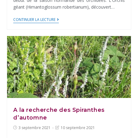
début de la saison normande des orchidées. L'Orchis
géant (Himantoglossum robertianum), découvert…
Début
CONTINUER LA LECTURE
de
saison
en
Normandie
A la recherche des Spiranthes
d’automne
Post
Post
3 septembre 2021
10 septembre 2021
published:
last
modified: