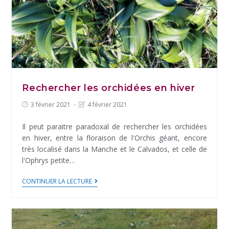
Giffre
Rechercher les orchidées en hiver
Post
Post
3 février 2021
4 février 2021
published:
last
modified:
Il peut paraitre paradoxal de rechercher les orchidées
en hiver, entre la floraison de l'Orchis géant, encore
très localisé dans la Manche et le Calvados, et celle de
l'Ophrys petite…
Rechercher
CONTINUER LA LECTURE
les
orchidées
en