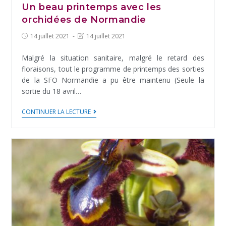
Un beau printemps avec les
orchidées de Normandie
Post
Post
14 juillet 2021
14 juillet 2021
published:
last
modified:
Malgré la situation sanitaire, malgré le retard des
floraisons, tout le programme de printemps des sorties
de la SFO Normandie a pu être maintenu (Seule la
sortie du 18 avril…
Un
CONTINUER LA LECTURE
beau
printemps
avec
les
orchidées
de
Normandie