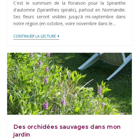
C'est le summum de la floraison pour la Spiranthe
d'automne (Spiranthes spiralis), partout en Normandie.
Ses fleurs seront visibles jusqu'à mi-septembre dans
notre région (en octobre, voire novembre dans le…
A
CONTINUER LA LECTURE
la
recherche
des
Spiranthes
d’automne
Des orchidées sauvages dans mon
jardin