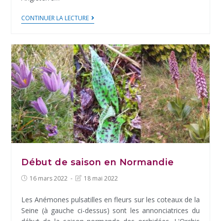
L’Orchis
CONTINUER LA LECTURE
géant…
en
Angleterre
!
Début de saison en Normandie
Post
Post
16 mars 2022
18 mai 2022
published:
last
modified:
Les Anémones pulsatilles en fleurs sur les coteaux de la
Seine (à gauche ci-dessus) sont les annonciatrices du